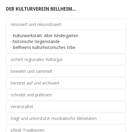
DER KULTURVEREIN BELLHEIM...
renoviert und rekonstruiert
· Kulturwerkstatt: Alter Kindergarten
· historische Gegenstände
· Bellheims kulturhistorisches Erbe
sichert regionales Kulturgut
· historische Arbeitsgeräte aus Handwerk,
bewahrt und sammelt
· Landwirtschaft und täglichem Leben.
· Schriften und Dokumente von historischer und
· Historische Bücher, Schriftstücke und Postkarten
bereitet auf und archiviert
· regionaler Bedeutung.
· Alte Bilder, Emailschilder und Plakate
· landwirtschaftlich/handwerkliche Gerätschaften
· Schriftgut, Bilder, Dokumente, Urkunden und Protokolle
schreibt und publiziert
· Regionale orts- und familiengeschichtliche Informationen
· Bellemer Heiner, Schriftenreihe
veranstaltet
· Beiträge zur Orts- und Regionalgeschichte
· Kleinkunst, Konzerte und Cabaret
trägt und unterstützt musikalische Aktivitäten
· Workshops, Ausstellungen und Vorträge
· Open Air, Grumbeerfest und Voice & Strings
· eigener Chor Mixtur
pflegt Traditionen