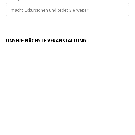
· Reiseberichterstattungen
· Projekt Kinder- und Jugendchor
· Adventshaus und Weihnachtscafe
macht Exkursionen und bildet Sie weiter
· Weizenkrone binden
· Themenbezogene Arbeitsgruppen
· Bellemer-Heiner-Abend
UNSERE NÄCHSTE VERANSTALTUNG