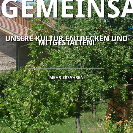
GEMEINS
Kulturwerkstatt „Alter Kindergarten“
Historischer Arbeitskreis
Zeittafel
Auswanderung
UNSERE KULTUR ENTDECKEN UND
MITGESTALTEN!
Genealogie
Publikationen
Queichlinie
Stempel
MEHR ERFAHREN
KONTAKT