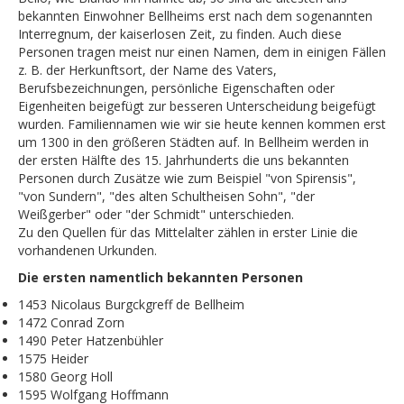
bekannten Einwohner Bellheims erst nach dem sogenannten
Zeittafel
Interregnum, der kaiserlosen Zeit, zu finden. Auch diese
Personen tragen meist nur einen Namen, dem in einigen Fällen
Auswanderung
z. B. der Herkunftsort, der Name des Vaters,
Genealogie
Berufsbezeichnungen, persönliche Eigenschaften oder
Eigenheiten beigefügt zur besseren Unterscheidung beigefügt
Publikationen
wurden. Familiennamen wie wir sie heute kennen kommen erst
um 1300 in den größeren Städten auf. In Bellheim werden in
Queichlinie
der ersten Hälfte des 15. Jahrhunderts die uns bekannten
Personen durch Zusätze wie zum Beispiel "von Spirensis",
Stempel
"von Sundern", "des alten Schultheisen Sohn", "der
KONTAKT
Weißgerber" oder "der Schmidt" unterschieden.
Zu den Quellen für das Mittelalter zählen in erster Linie die
vorhandenen Urkunden.
Die ersten namentlich bekannten Personen
1453 Nicolaus Burgckgreff de Bellheim
1472 Conrad Zorn
1490 Peter Hatzenbühler
1575 Heider
1580 Georg Holl
1595 Wolfgang Hoffmann