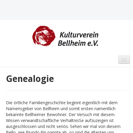
STARTSEITE
Genealogie
VERANSTALTUNGEN
SCHWERPUNKTE
Die örtliche Familiengeschichte beginnt eigentlich mit dem
Namensgeber von Bellheim und somit ersten namentlich
Altes Sägewerk Mittelmühle
bekannte Bellheimer Bewohner. Der Versuch mit diesem
Kulturwerkstatt „Alter Kindergarten“
Wissen verwandtschaftliche VerhältnisSe aufzuzeigen ist
ausgeschlossen und nicht seriös. Sehen wir mal von diesem
Historischer Arbeitskreis
Bello, wie Biundo ihn nannte ab, so sind die ältesten uns