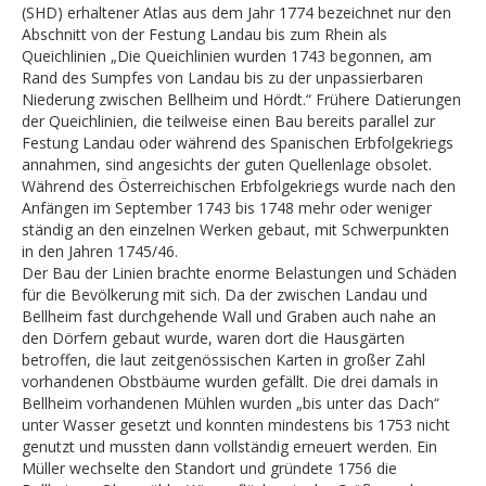
(SHD) erhaltener Atlas aus dem Jahr 1774 bezeichnet nur den
Abschnitt von der Festung Landau bis zum Rhein als
Queichlinien „Die Queichlinien wurden 1743 begonnen, am
Rand des Sumpfes von Landau bis zu der unpassierbaren
Niederung zwischen Bellheim und Hördt.“ Frühere Datierungen
der Queichlinien, die teilweise einen Bau bereits parallel zur
Festung Landau oder während des Spanischen Erbfolgekriegs
annahmen, sind angesichts der guten Quellenlage obsolet.
Während des Österreichischen Erbfolgekriegs wurde nach den
Anfängen im September 1743 bis 1748 mehr oder weniger
ständig an den einzelnen Werken gebaut, mit Schwerpunkten
in den Jahren 1745/46.
Der Bau der Linien brachte enorme Belastungen und Schäden
für die Bevölkerung mit sich. Da der zwischen Landau und
Bellheim fast durchgehende Wall und Graben auch nahe an
den Dörfern gebaut wurde, waren dort die Hausgärten
betroffen, die laut zeitgenössischen Karten in großer Zahl
vorhandenen Obstbäume wurden gefällt. Die drei damals in
Bellheim vorhandenen Mühlen wurden „bis unter das Dach“
unter Wasser gesetzt und konnten mindestens bis 1753 nicht
genutzt und mussten dann vollständig erneuert werden. Ein
Müller wechselte den Standort und gründete 1756 die