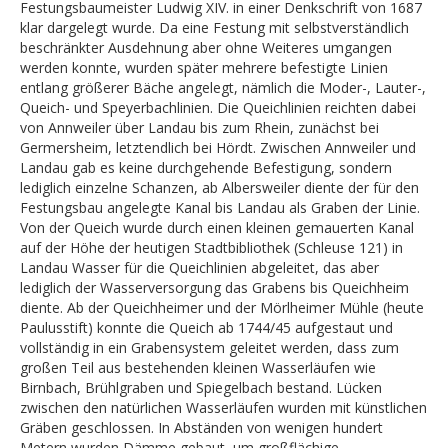
Festungsbaumeister Ludwig XIV. in einer Denkschrift von 1687
Zeittafel
klar dargelegt wurde. Da eine Festung mit selbstverständlich
beschränkter Ausdehnung aber ohne Weiteres umgangen
Auswanderung
werden konnte, wurden später mehrere befestigte Linien
entlang größerer Bäche angelegt, nämlich die Moder-, Lauter-,
Genealogie
Queich- und Speyerbachlinien. Die Queichlinien reichten dabei
von Annweiler über Landau bis zum Rhein, zunächst bei
Publikationen
Germersheim, letztendlich bei Hördt. Zwischen Annweiler und
Queichlinie
Landau gab es keine durchgehende Befestigung, sondern
lediglich einzelne Schanzen, ab Albersweiler diente der für den
Stempel
Festungsbau angelegte Kanal bis Landau als Graben der Linie.
Von der Queich wurde durch einen kleinen gemauerten Kanal
KONTAKT
auf der Höhe der heutigen Stadtbibliothek (Schleuse 121) in
Landau Wasser für die Queichlinien abgeleitet, das aber
lediglich der Wasserversorgung das Grabens bis Queichheim
diente. Ab der Queichheimer und der Mörlheimer Mühle (heute
Paulusstift) konnte die Queich ab 1744/45 aufgestaut und
vollständig in ein Grabensystem geleitet werden, dass zum
großen Teil aus bestehenden kleinen Wasserläufen wie
Birnbach, Brühlgraben und Spiegelbach bestand. Lücken
zwischen den natürlichen Wasserläufen wurden mit künstlichen
Gräben geschlossen. In Abständen von wenigen hundert
Metern wurden Dämme gebaut, um großflächige