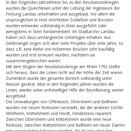
In den folgenden Jahrzehnten bis zu den Revolutionskriegen
wurden die Queichlinien unter der Leitung der Ingenieure der
Festung Landau unterhalten und ausgebaut. Vor allem die
ursprünglichen in Holz errichteten Schließen und Brücken
wurden entweder vollständig in Stein ausgeführt oder
wenigstens in Stein fundamentiert. Im Stadtarchiv Landau
haben sich dazu umfangreiche Unterlagen erhalten. Aus
Geldmangel zogen sich aber viele Projekte über viele Jahre, so
dass z.B. eine Reihe von hölzernen Brücken sehr baufällig
wurden und erst erneuert wurden, nachdem sie
zusammengebrochen waren.
Mit dem Beginn der Revolutionskriege am Rhein 1792 stellte
sich heraus, dass die Linien nicht auf der Höhe der Zeit waren.
Zumindest wurde der gesamte Bereich vollständig unter
Wasser gesetzt. Aber in den folgenden Jahren wurden die
Linien, wieder unter unfreiwilliger Hilfe der Bevölkerung, weiter
ausgebaut.
Die Umwallungen von Offenbach, Ottersheim und Bellheim
wurden mit neuen Redouten verstärkt, die der anderen Dörfer
Mörlheim, Knittelsheim und Hördt, mindestens repariert.
Zwischen Ottersheim und Knittelsheim wurde eine neue
Redoute, zwischen Knittelsheim und Bellheim ein neuer Damm
mit vorgelagerter Schanze errichtet, die Brücke über den