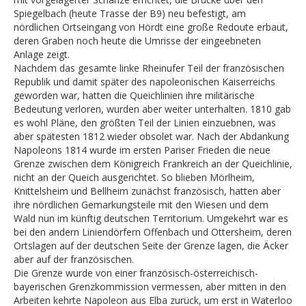
Spiegelbach (heute Trasse der B9) neu befestigt, am
nördlichen Ortseingang von Hördt eine große Redoute erbaut,
deren Graben noch heute die Umrisse der eingeebneten
Anlage zeigt.
Nachdem das gesamte linke Rheinufer Teil der französischen
Republik und damit später des napoleonischen Kaiserreichs
geworden war, hatten die Queichlinien ihre militärische
Bedeutung verloren, wurden aber weiter unterhalten. 1810 gab
es wohl Pläne, den größten Teil der Linien einzuebnen, was
aber spätesten 1812 wieder obsolet war. Nach der Abdankung
Napoleons 1814 wurde im ersten Pariser Frieden die neue
Grenze zwischen dem Königreich Frankreich an der Queichlinie,
nicht an der Queich ausgerichtet. So blieben Mörlheim,
Knittelsheim und Bellheim zunächst französisch, hatten aber
ihre nördlichen Gemarkungsteile mit den Wiesen und dem
Wald nun im künftig deutschen Territorium. Umgekehrt war es
bei den andern Liniendörfern Offenbach und Ottersheim, deren
Ortslagen auf der deutschen Seite der Grenze lagen, die Äcker
aber auf der französischen.
Die Grenze wurde von einer französisch-österreichisch-
bayerischen Grenzkommission vermessen, aber mitten in den
Arbeiten kehrte Napoleon aus Elba zurück, um erst in Waterloo