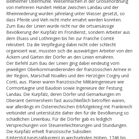
Bellheimer Obermühle. Wiesenflächen in der Größenordnung
von mehreren Hundert Hektar zwischen Landau und der
Rheinniederung wurden jahrelang unter Wasser gesetzt, so
dass Pferde und Vieh nicht mehr ernährt werden konnten.
Zum Bau der Linien wurde nicht nur die ortsansässige
Bevölkerung der Kurpfalz im Frondienst, sondern Arbeiter aus
dem Elsass und Lothringen bis hin zur Franche Comté
rekrutiert. Da die Verpflegung dabei nicht oder schlecht
organisiert war, mussten sich die auswärtigen Arbeiter von den
Äckern und Gärten der Dörfer an den Linien ernähren.
Der Befehl zum Bau der Linien ging dabei eindeutig vom
jeweiligen Oberkommandierenden der französischen Armee in
der Region, Marschall Noailles und den Herzögen Coigny und
Conti, aus. Planer waren französische Militäringenieure wie
Cormontaigne und Baudoin sowie Ingenieure der Festung
Landau. Die Kurpfalz, deren Dörfer und Gemarkungen im
Oberamt Germersheim fast ausschließlich betroffen waren,
war allerdings im Österreichischen Erbfolgekrieg mit Frankreich
verbündet und unterstützte daher den für die Bevölkerung so
schädlichen Linienbau. Für die Dörfer gab es lediglich
Versprechungen von Steuererleichterungen und Stundungen.
Die Kurpfalz erhielt französische Subsidien
(Unterstützungszahlungen) in wechselnden Höhen, 1746 bis