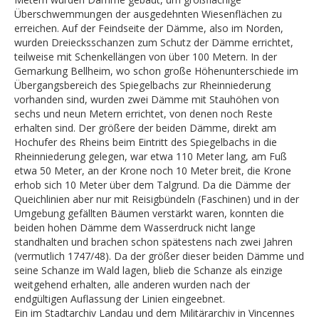
Überschwemmungen der ausgedehnten Wiesenflächen zu
erreichen. Auf der Feindseite der Dämme, also im Norden,
wurden Dreiecksschanzen zum Schutz der Dämme errichtet,
teilweise mit Schenkellängen von über 100 Metern. In der
Gemarkung Bellheim, wo schon große Höhenunterschiede im
Übergangsbereich des Spiegelbachs zur Rheinniederung
vorhanden sind, wurden zwei Dämme mit Stauhöhen von
sechs und neun Metern errichtet, von denen noch Reste
erhalten sind. Der größere der beiden Dämme, direkt am
Hochufer des Rheins beim Eintritt des Spiegelbachs in die
Rheinniederung gelegen, war etwa 110 Meter lang, am Fuß
etwa 50 Meter, an der Krone noch 10 Meter breit, die Krone
erhob sich 10 Meter über dem Talgrund. Da die Dämme der
Queichlinien aber nur mit Reisigbündeln (Faschinen) und in der
Umgebung gefällten Bäumen verstärkt waren, konnten die
beiden hohen Dämme dem Wasserdruck nicht lange
standhalten und brachen schon spätestens nach zwei Jahren
(vermutlich 1747/48). Da der größer dieser beiden Dämme und
seine Schanze im Wald lagen, blieb die Schanze als einzige
weitgehend erhalten, alle anderen wurden nach der
endgültigen Auflassung der Linien eingeebnet.
Ein im Stadtarchiv Landau und dem Militärarchiv in Vincennes