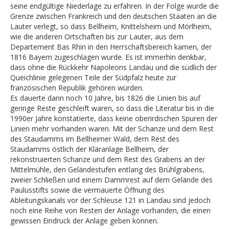
seine endgültige Niederlage zu erfahren. In der Folge wurde die
Grenze zwischen Frankreich und den deutschen Staaten an die
Lauter verlegt, so dass Bellheim, Knittelsheim und Mörlheim,
wie die anderen Ortschaften bis zur Lauter, aus dem
Departement Bas Rhin in den Herrschaftsbereich kamen, der
1816 Bayern zugeschlagen wurde. Es ist immerhin denkbar,
dass ohne die Rückkehr Napoleons Landau und die südlich der
Queichlinie gelegenen Teile der Südpfalz heute zur
französischen Republik gehören würden.
Es dauerte dann noch 10 Jahre, bis 1826 die Linien bis auf
geringe Reste geschleift waren, so dass die Literatur bis in die
1990er Jahre konstatierte, dass keine oberirdischen Spuren der
Linien mehr vorhanden waren. Mit der Schanze und dem Rest
des Staudamms im Bellheimer Wald, dem Rest des
Staudamms östlich der Kläranlage Bellheim, der
rekonstruierten Schanze und dem Rest des Grabens an der
Mittelmühle, den Geländestufen entlang des Brühlgrabens,
zweier Schließen und einem Dammrest auf dem Gelände des
Paulusstifts sowie die vermauerte Öffnung des
Ableitungskanals vor der Schleuse 121 in Landau sind jedoch
noch eine Reihe von Resten der Anlage vorhanden, die einen
gewissen Eindruck der Anlage geben können.