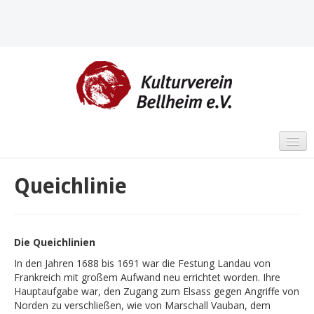
STARTSEITE
Queichlinie
VERANSTALTUNGEN
SCHWERPUNKTE
Die Queichlinien
Altes Sägewerk Mittelmühle
In den Jahren 1688 bis 1691 war die Festung Landau von
Frankreich mit großem Aufwand neu errichtet worden. Ihre
Kulturwerkstatt „Alter Kindergarten“
Hauptaufgabe war, den Zugang zum Elsass gegen Angriffe von
Norden zu verschließen, wie von Marschall Vauban, dem
Historischer Arbeitskreis